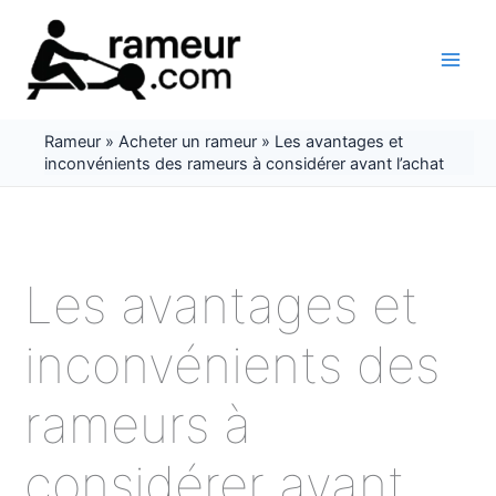
Aller
au
contenu
Rameur
»
Acheter un rameur
»
Les avantages et
inconvénients des rameurs à considérer avant l’achat
Les avantages et
inconvénients des
rameurs à
considérer avant