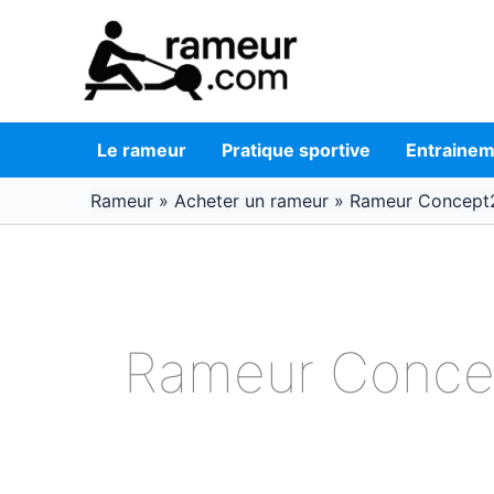
Aller
au
contenu
Le rameur
Pratique sportive
Entraine
Rameur
»
Acheter un rameur
»
Rameur Concept
Rameur Conce