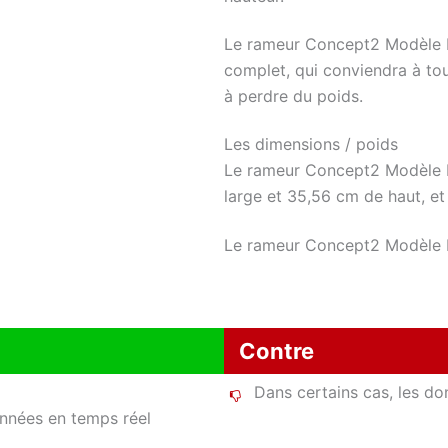
Le rameur Concept2 Modèle D 
complet, qui conviendra à to
à perdre du poids.
Les dimensions / poids
Le rameur Concept2 Modèle 
large et 35,56 cm de haut, et
Le rameur Concept2 Modèle D
Contre
Dans certains cas, les do
onnées en temps réel