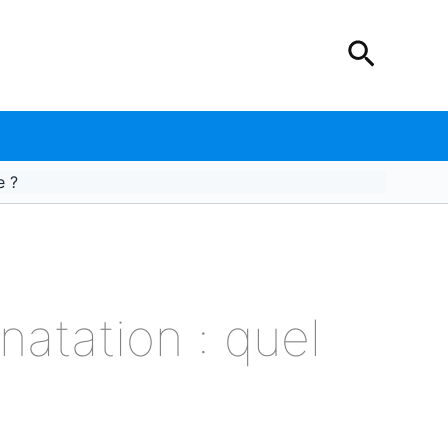
Recher
e ?
natation : quel