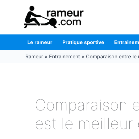
Aller
au
contenu
Le rameur
Pratique sportive
Entraine
Rameur
»
Entrainement
»
Comparaison entre le r
Comparaison en
est le meilleur