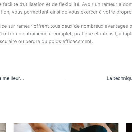
cilité d’utilisation et de flexibilité. Avoir un rameur à dom
tion, vous permettant ainsi de vous exercer à votre propre
ercice sur rameur offrent tous deux de nombreux avantages p
offrir un entraînement complet, pratique et intensif, adapté
vasculaire ou perdre du poids efficacement.
Le rameur est-il bon pour le golf ? Un pas vers de meilleures performances