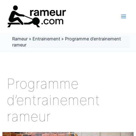
Aller
au
contenu
Rameur
»
Entrainement
»
Programme d’entrainement
rameur
Programme
d’entrainement
rameur