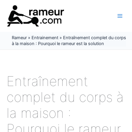
Aller
au
contenu
Rameur
»
Entrainement
»
Entraînement complet du corps
à la maison : Pourquoi le rameur est la solution
Entraînement
complet du corps à
la maison :
Pourquoi le rameur