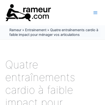
Aller
au
contenu
Rameur
»
Entrainement
»
Quatre entraînements cardio à
faible impact pour ménager vos articulations
Quatre
entraînements
cardio à faible
impact pour