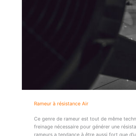
Rameur à résistance Air
Ce genre de rameur est tout de même techniq
freinage nécessaire pour générer une résist
rameurs a tendance à être aussi fort que d’un 