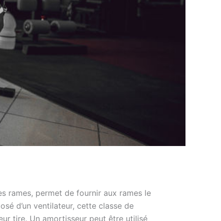
es rames, permet de fournir aux rames le
sé d’un ventilateur, cette classe de
eur tire. Un amortisseur peut être utilisé