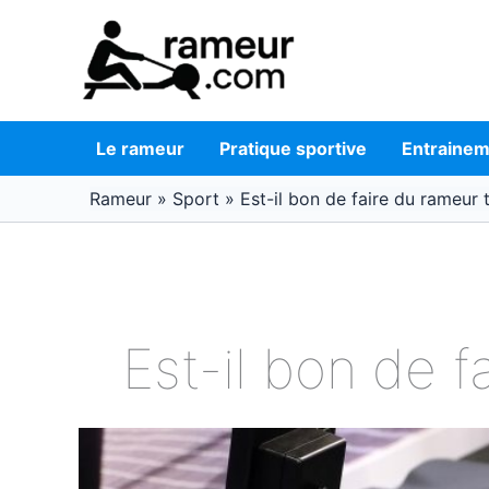
Aller
au
contenu
Le rameur
Pratique sportive
Entraine
Rameur
»
Sport
»
Est-il bon de faire du rameur t
Est-il bon de f